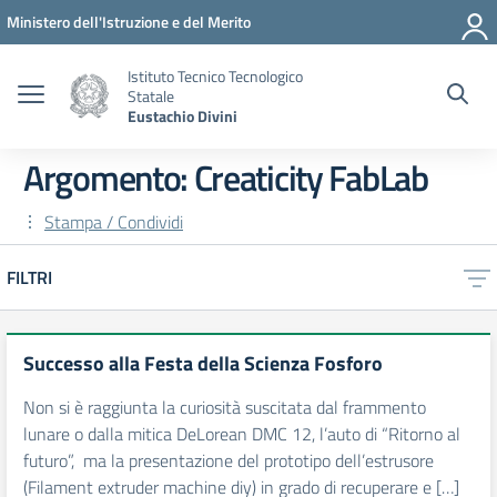
Vai ai contenuti
Vai al menu di navigazione
Vai al footer
Ministero dell'Istruzione e del Merito
Istituto Tecnico Tecnologico
Statale
Eustachio Divini
Argomento: Creaticity FabLab
Stampa / Condividi
FILTRI
Successo alla Festa della Scienza Fosforo
Non si è raggiunta la curiosità suscitata dal frammento
lunare o dalla mitica DeLorean DMC 12, l’auto di “Ritorno al
futuro”, ma la presentazione del prototipo dell’estrusore
(Filament extruder machine diy) in grado di recuperare e […]