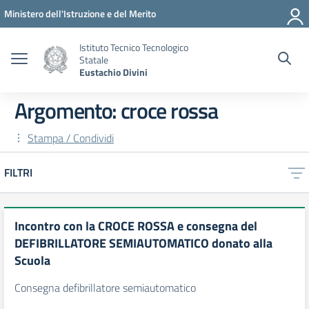
Vai ai contenuti
Vai al menu di navigazione
Vai al footer
Ministero dell'Istruzione e del Merito
Istituto Tecnico Tecnologico
Statale
Eustachio Divini
Argomento: croce rossa
Stampa / Condividi
FILTRI
Incontro con la CROCE ROSSA e consegna del
DEFIBRILLATORE SEMIAUTOMATICO donato alla
Scuola
Consegna defibrillatore semiautomatico