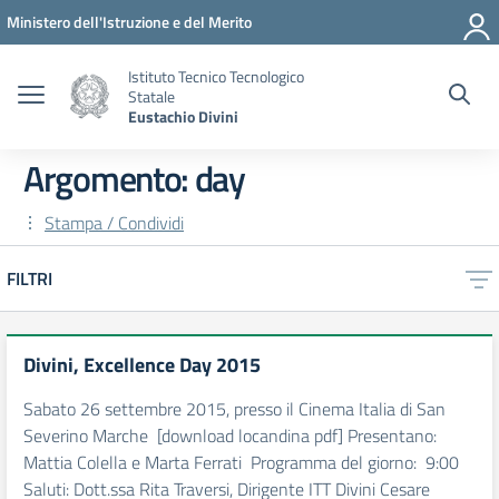
Vai ai contenuti
Vai al menu di navigazione
Vai al footer
Ministero dell'Istruzione e del Merito
Istituto Tecnico Tecnologico
Statale
Eustachio Divini
Argomento: day
Stampa / Condividi
FILTRI
Divini, Excellence Day 2015
Sabato 26 settembre 2015, presso il Cinema Italia di San
Severino Marche [download locandina pdf] Presentano:
Mattia Colella e Marta Ferrati Programma del giorno: 9:00
Saluti: Dott.ssa Rita Traversi, Dirigente ITT Divini Cesare