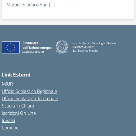
Martini, Sindaco San […]
Istituto Tecnico Tecnologico Statale
Eustachio Divini
San Severino Marche
Link Esterni
MIUR
Ufficio Scolastico Regionale
Ufficio Scolastico Territoriale
Scuola in Chiaro
Iscrizioni On Line
Invalsi
Comune