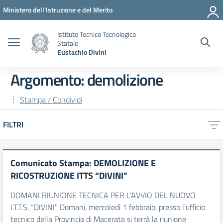
Vai ai contenuti
Vai al menu di navigazione
Vai al footer
Ministero dell'Istruzione e del Merito
Istituto Tecnico Tecnologico
Statale
Eustachio Divini
Argomento: demolizione
Stampa / Condividi
FILTRI
Comunicato Stampa: DEMOLIZIONE E
RICOSTRUZIONE ITTS “DIVINI”
DOMANI RIUNIONE TECNICA PER L’AVVIO DEL NUOVO
I.T.T.S. “DIVINI” Domani, mercoledì 1 febbraio, presso l’ufficio
tecnico della Provincia di Macerata si terrà la riunione