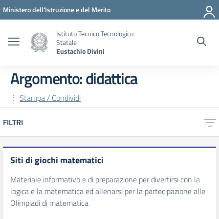
Vai ai contenuti
Vai al menu di navigazione
Vai al footer
Ministero dell'Istruzione e del Merito
Istituto Tecnico Tecnologico
Statale
Eustachio Divini
Argomento: didattica
Stampa / Condividi
FILTRI
Siti di giochi matematici
Materiale informativo e di preparazione per divertirsi con la
logica e la matematica ed allenarsi per la partecipazione alle
Olimpiadi di matematica