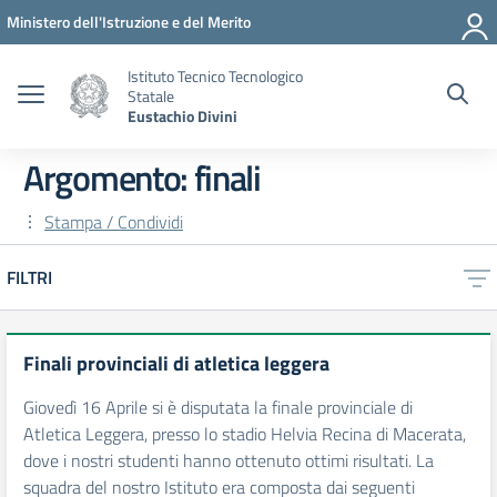
Vai ai contenuti
Vai al menu di navigazione
Vai al footer
Ministero dell'Istruzione e del Merito
Istituto Tecnico Tecnologico
Statale
Eustachio Divini
Argomento: finali
Stampa / Condividi
FILTRI
Finali provinciali di atletica leggera
Giovedì 16 Aprile si è disputata la finale provinciale di
Atletica Leggera, presso lo stadio Helvia Recina di Macerata,
dove i nostri studenti hanno ottenuto ottimi risultati. La
squadra del nostro Istituto era composta dai seguenti