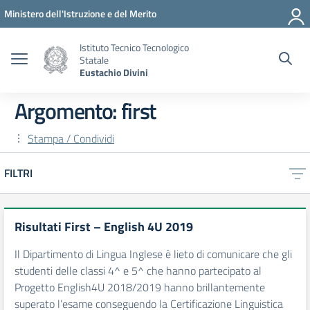
Vai ai contenuti
Vai al menu di navigazione
Vai al footer
Ministero dell'Istruzione e del Merito
Istituto Tecnico Tecnologico
Statale
Eustachio Divini
Argomento: first
Stampa / Condividi
FILTRI
Risultati First – English 4U 2019
Il Dipartimento di Lingua Inglese è lieto di comunicare che gli
studenti delle classi 4^ e 5^ che hanno partecipato al
Progetto English4U 2018/2019 hanno brillantemente
superato l’esame conseguendo la Certificazione Linguistica