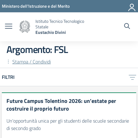
Vai ai contenuti
Vai al menu di navigazione
Vai al footer
Ministero dell'Istruzione e del Merito
Istituto Tecnico Tecnologico
Statale
Eustachio Divini
Argomento: FSL
Stampa / Condividi
FILTRI
Future Campus Tolentino 2026: un’estate per
costruire il proprio futuro
Un'opportunità unica per gli studenti delle scuole secondarie
di secondo grado