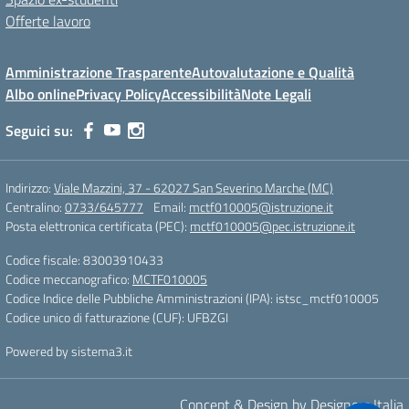
Offerte lavoro
Amministrazione Trasparente
Autovalutazione e Qualità
Albo online
Privacy Policy
Accessibilità
Note Legali
Seguici su:
Indirizzo:
Viale Mazzini, 37 - 62027 San Severino Marche (MC)
Centralino:
0733/645777
Email:
mctf010005@istruzione.it
Posta elettronica certificata (PEC):
mctf010005@pec.istruzione.it
Codice fiscale: 83003910433
Codice meccanografico:
MCTF010005
Codice Indice delle Pubbliche Amministrazioni (IPA): istsc_mctf010005
Codice unico di fatturazione (CUF): UFBZGI
Powered by sistema3.it
Concept & Design by Designers Italia