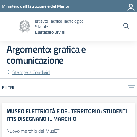
Vai ai contenuti
Vai al menu di navigazione
Vai al footer
Ministero dell'Istruzione e del Merito
Istituto Tecnico Tecnologico
Statale
Eustachio Divini
Argomento: grafica e
comunicazione
Stampa / Condividi
FILTRI
MUSEO ELETTRICITÀ E DEL TERRITORIO: STUDENTI
ITTS DISEGNANO IL MARCHIO
Nuovo marchio del MusET