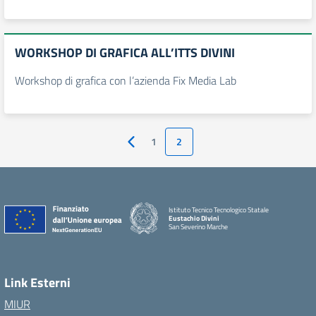
WORKSHOP DI GRAFICA ALL’ITTS DIVINI
Workshop di grafica con l’azienda Fix Media Lab
1
2
Pagina precedente
Istituto Tecnico Tecnologico Statale
Eustachio Divini
San Severino Marche
Link Esterni
MIUR