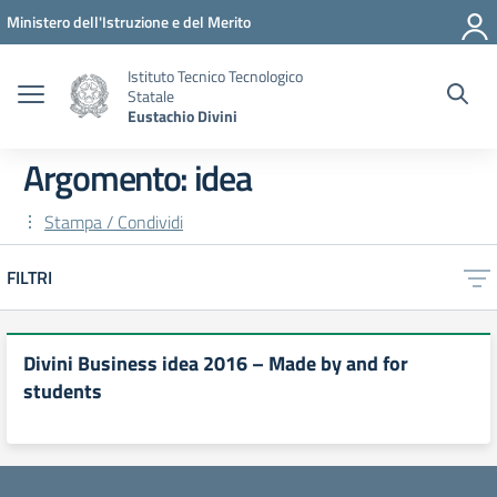
Vai ai contenuti
Vai al menu di navigazione
Vai al footer
Ministero dell'Istruzione e del Merito
Istituto Tecnico Tecnologico
Statale
Eustachio Divini
Argomento: idea
Stampa / Condividi
FILTRI
Divini Business idea 2016 – Made by and for
students