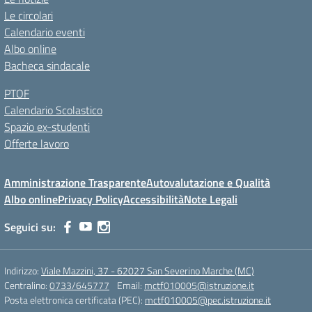
Le circolari
Calendario eventi
Albo online
Bacheca sindacale
PTOF
Calendario Scolastico
Spazio ex-studenti
Offerte lavoro
Amministrazione Trasparente
Autovalutazione e Qualità
Albo online
Privacy Policy
Accessibilità
Note Legali
Seguici su:
Indirizzo:
Viale Mazzini, 37 - 62027 San Severino Marche (MC)
Centralino:
0733/645777
Email:
mctf010005@istruzione.it
Posta elettronica certificata (PEC):
mctf010005@pec.istruzione.it