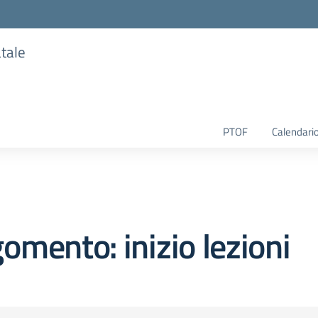
atale
PTOF
Calendario
omento: inizio lezioni