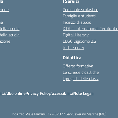
la
I Servizi
zione
Personale scolastico
Famiglie e studenti
ne
Indirizzi di studio
della scuola
ICDL – International Certificati
della scuola
Digital Literacy
azione
EDSC DigiComp 2.2
Tutti i servizi
Didattica
Offerta formativa
Le schede didattiche
I progetti delle classi
ità
Albo online
Privacy Policy
Accessibilità
Note Legali
Indirizzo:
Viale Mazzini, 37 - 62027 San Severino Marche (MC)