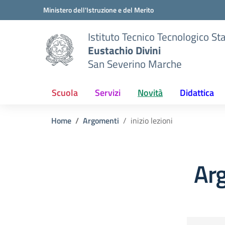
Vai ai contenuti
Vai al menu di navigazione
Vai al footer
Ministero dell'Istruzione e del Merito
Istituto Tecnico Tecnologico St
Eustachio Divini
San Severino Marche
Scuola
Servizi
Novità
Didattica
Home
Argomenti
inizio lezioni
Arg