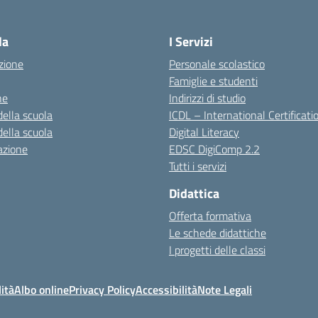
la
I Servizi
zione
Personale scolastico
Famiglie e studenti
ne
Indirizzi di studio
della scuola
ICDL – International Certificati
della scuola
Digital Literacy
azione
EDSC DigiComp 2.2
Tutti i servizi
Didattica
Offerta formativa
Le schede didattiche
I progetti delle classi
ità
Albo online
Privacy Policy
Accessibilità
Note Legali