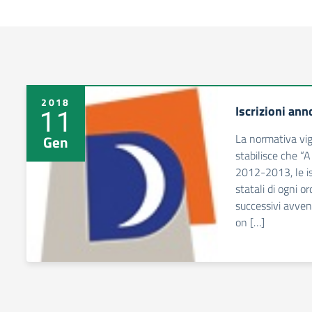
2018
Iscrizioni an
11
La normativa vig
Gen
stabilisce che “A
2012-2013, le isc
statali di ogni or
successivi avve
on […]