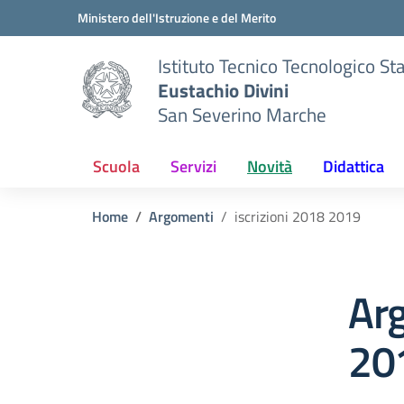
Vai ai contenuti
Vai al menu di navigazione
Vai al footer
Ministero dell'Istruzione e del Merito
Istituto Tecnico Tecnologico St
Eustachio Divini
San Severino Marche
Scuola
Servizi
Novità
Didattica
Home
Argomenti
iscrizioni 2018 2019
Arg
20