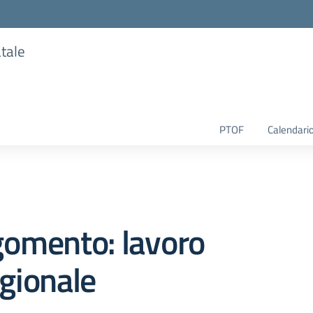
atale
PTOF
Calendario
gomento: lavoro
gionale