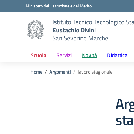
Vai ai contenuti
Vai al menu di navigazione
Vai al footer
Ministero dell'Istruzione e del Merito
Istituto Tecnico Tecnologico St
Eustachio Divini
San Severino Marche
Scuola
Servizi
Novità
Didattica
Home
Argomenti
lavoro stagionale
Ar
sta