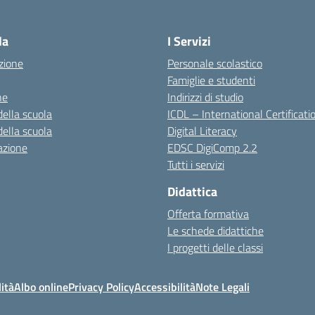
la
I Servizi
zione
Personale scolastico
Famiglie e studenti
ne
Indirizzi di studio
della scuola
ICDL – International Certificati
della scuola
Digital Literacy
azione
EDSC DigiComp 2.2
Tutti i servizi
Didattica
Offerta formativa
Le schede didattiche
I progetti delle classi
ità
Albo online
Privacy Policy
Accessibilità
Note Legali