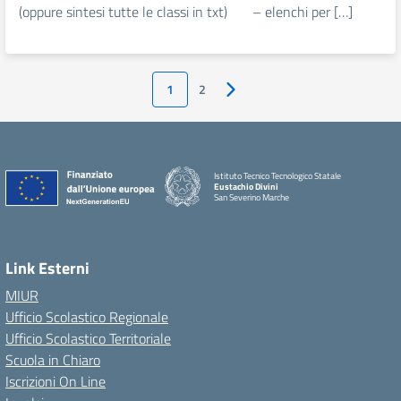
(oppure sintesi tutte le classi in txt) – elenchi per […]
1
2
Pagina successiva
Istituto Tecnico Tecnologico Statale
Eustachio Divini
San Severino Marche
Link Esterni
MIUR
Ufficio Scolastico Regionale
Ufficio Scolastico Territoriale
Scuola in Chiaro
Iscrizioni On Line