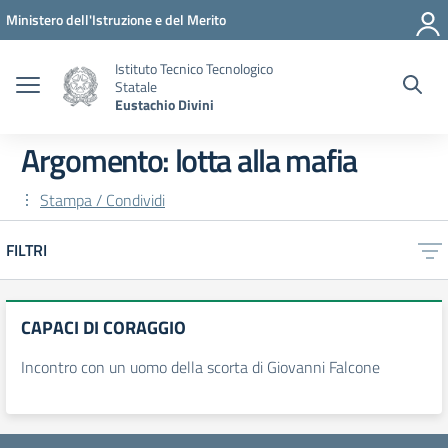
Vai ai contenuti
Vai al menu di navigazione
Vai al footer
Ministero dell'Istruzione e del Merito
Istituto Tecnico Tecnologico
Statale
Eustachio Divini
Argomento: lotta alla mafia
Stampa / Condividi
FILTRI
CAPACI DI CORAGGIO
Incontro con un uomo della scorta di Giovanni Falcone