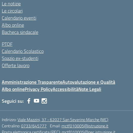
Le notizie
Le circolari
Calendario eventi
Albo online
Bacheca sindacale
PTOF
Calendario Scolastico
Spazio ex-studenti
Offerte lavoro
Amministrazione Trasparente
Autovalutazione e Qualità
Albo online
Privacy Policy
Accessibilità
Note Legali
Seguici su:
Indirizzo:
Viale Mazzini, 37 - 62027 San Severino Marche (MC)
Centralino:
0733/645777
Email:
mctf010005@istruzione.it
Posta elettronica certificata (PEC):
mctf010005@pec.istruzione.it