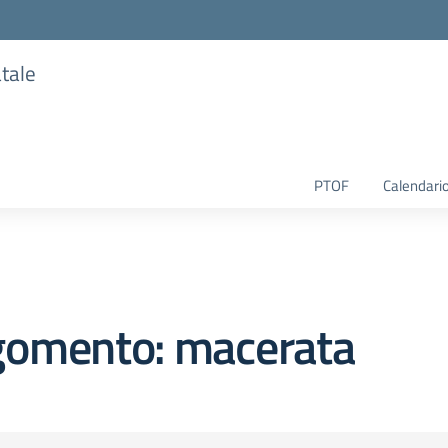
atale
PTOF
Calendario
gomento: macerata