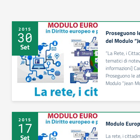
2015
Proseguono le 
30
del Modulo “
Set
“La Rete, i Cittad
tematici di note
informazioni] C
Proseguono le att
Modulo “Jean Mo
2015
Modulo Euro
17
La rete, i cittadi
Set