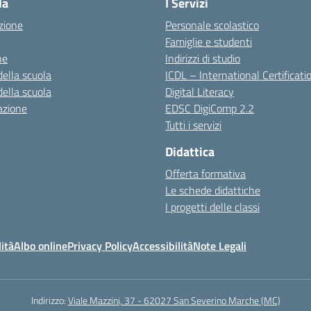
la
I Servizi
zione
Personale scolastico
Famiglie e studenti
ne
Indirizzi di studio
della scuola
ICDL – International Certificati
della scuola
Digital Literacy
azione
EDSC DigiComp 2.2
Tutti i servizi
Didattica
Offerta formativa
Le schede didattiche
I progetti delle classi
ità
Albo online
Privacy Policy
Accessibilità
Note Legali
Indirizzo:
Viale Mazzini, 37 - 62027 San Severino Marche (MC)