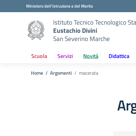
Vai ai contenuti
Vai al menu di navigazione
Vai al footer
Ministero dell'Istruzione e del Merito
Istituto Tecnico Tecnologico St
Eustachio Divini
San Severino Marche
Scuola
Servizi
Novità
Didattica
Home
Argomenti
macerata
Ar