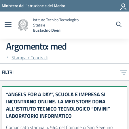
Vai ai contenuti
Vai al menu di navigazione
Vai al footer
Ministero dell'Istruzione e del Merito
Istituto Tecnico Tecnologico
Statale
Eustachio Divini
Argomento: med
Stampa / Condividi
FILTRI
“ANGELS FOR A DAY”, SCUOLA E IMPRESA SI
INCONTRANO ONLINE. LA MED STORE DONA
ALL’ISTITUTO TECNICO TECNOLOGICO “DIVINI”
LABORATORIO INFORMATICO
Comunicato stampa n. 544 del Comune di San Severino