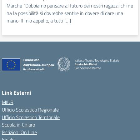
Marche “Dobbiamo pensare al futuro dei nostri ragazzi, chi ne
ha la possibilità si dovrebbe sentire in dovere di dare una
mano. Il mio appello, a tutti […]
Istituto Tecnico Tecnologico Statale
Eustachio Divini
San Severino Marche
Link Esterni
MIUR
Ufficio Scolastico Regionale
Ufficio Scolastico Territoriale
Scuola in Chiaro
Iscrizioni On Line
Invalsi