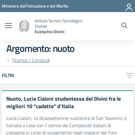
Vai ai contenuti
Vai al menu di navigazione
Vai al footer
Ministero dell'Istruzione e del Merito
Istituto Tecnico Tecnologico
Statale
Eustachio Divini
Argomento: nuoto
Stampa / Condividi
FILTRI
Nuoto, Lucia Cialoni studentessa del Divini fra le
migliori 10 “cadette” d’Italia
Lucia Cialoni, la diciassettenne nuotatrice di San Severino, è
tornata a casa con il sorriso dai Campionati italiani di
categoria in corso di svolgimento negli impianti del Foro