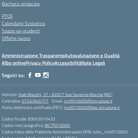
Bacheca sindacale
PTOF
Calendario Scolastico
Spazio ex-studenti
Offerte lavoro
Amministrazione Trasparente
Autovalutazione e Qualità
Albo online
Privacy Policy
Accessibilità
Note Legali
Seguici su:
Indirizzo:
Viale Mazzini, 37 - 62027 San Severino Marche (MC)
Centralino:
0733/645777
Email:
mctf010005@istruzione.it
Posta elettronica certificata (PEC):
mctf010005@pec.istruzione.it
Codice fiscale: 83003910433
Codice meccanografico:
MCTF010005
Codice Indice delle Pubbliche Amministrazioni (IPA): istsc_mctf010005