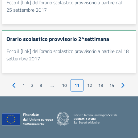
Ecco il [link] dell’orario scolastico provvisorio a partire dal
25 settembre 2017
Orario scolastico provvisorio 2^settimana
Ecco il [link] dell’orario scolastico provvisorio a partire dal 18
settembre 2017
1
2
3
…
10
11
12
13
14
Pagina precedente
Pagina s
Istituto Tecnico Tecnologico Statale
Eustachio Divini
San Severino Marche