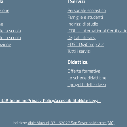
la
I Servizi
zione
Personale scolastico
Famiglie e studenti
ne
Indirizzi di studio
della scuola
ICDL – International Certificati
della scuola
Digital Literacy
azione
EDSC DigiComp 2.2
Tutti i servizi
Didattica
Offerta formativa
Le schede didattiche
I progetti delle classi
ità
Albo online
Privacy Policy
Accessibilità
Note Legali
Indirizzo:
Viale Mazzini, 37 - 62027 San Severino Marche (MC)