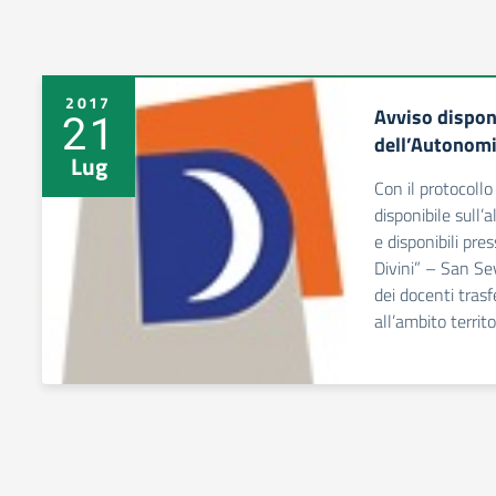
2017
Avviso disponi
21
dell’Autonom
Lug
Con il protocoll
disponibile sull’
e disponibili pres
Divini” – San Se
dei docenti tras
all’ambito territo