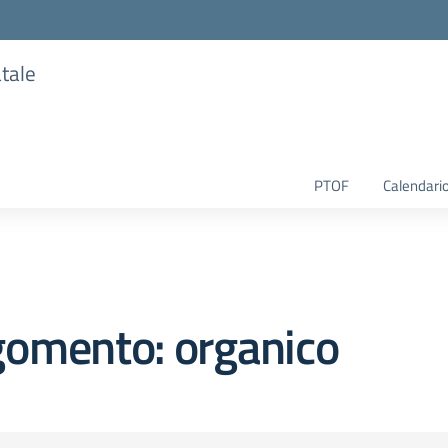
atale
PTOF
Calendario
gomento: organico