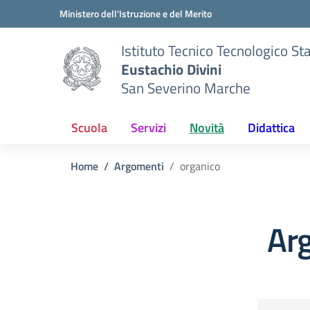
Vai ai contenuti
Vai al menu di navigazione
Vai al footer
Ministero dell'Istruzione e del Merito
Istituto Tecnico Tecnologico St
Eustachio Divini
San Severino Marche
Scuola
Servizi
Novità
Didattica
Home
Argomenti
organico
Ar