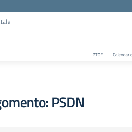
atale
PTOF
Calendario
gomento: PSDN