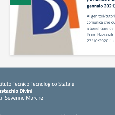
gennaio 2021
Ai genitori/tutor
comunica che que
a beneficiare del
Piano Nazionale 
27/10/2020 finali
tituto Tecnico Tecnologico Statale
stachio Divini
an Severino Marche