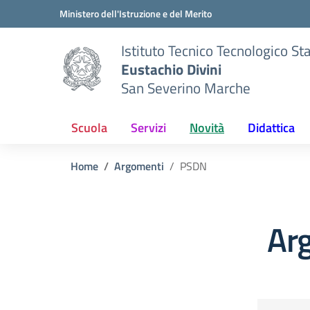
Vai ai contenuti
Vai al menu di navigazione
Vai al footer
Ministero dell'Istruzione e del Merito
Istituto Tecnico Tecnologico St
Eustachio Divini
San Severino Marche
Scuola
Servizi
Novità
Didattica
Home
Argomenti
PSDN
Ar