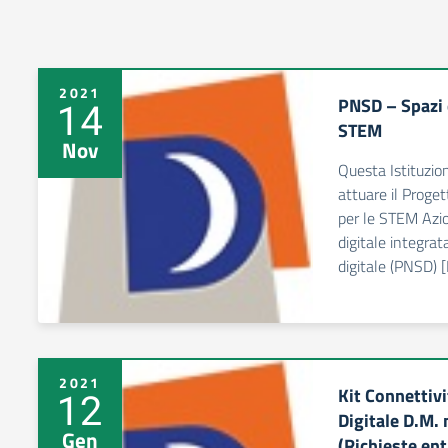
2021
PNSD – Spazi e
14
STEM
Nov
Questa Istituzio
attuare il Proge
per le STEM Azio
digitale integrat
digitale (PNSD
2021
Kit Connettiv
12
Digitale D.M.
Gen
(Richieste ent