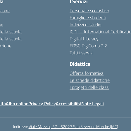
la
I Servizi
zione
Personale scolastico
Famiglie e studenti
ne
Indirizzi di studio
della scuola
ICDL – International Certificati
della scuola
Digital Literacy
azione
EDSC DigiComp 2.2
Tutti i servizi
Didattica
Offerta formativa
Le schede didattiche
I progetti delle classi
ità
Albo online
Privacy Policy
Accessibilità
Note Legali
Indirizzo:
Viale Mazzini, 37 - 62027 San Severino Marche (MC)