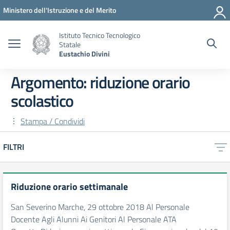
Vai ai contenuti
Vai al menu di navigazione
Vai al footer
Ministero dell'Istruzione e del Merito
Istituto Tecnico Tecnologico
Statale
Eustachio Divini
Argomento: riduzione orario
scolastico
Stampa / Condividi
FILTRI
Riduzione orario settimanale
San Severino Marche, 29 ottobre 2018 Al Personale
Docente Agli Alunni Ai Genitori Al Personale ATA