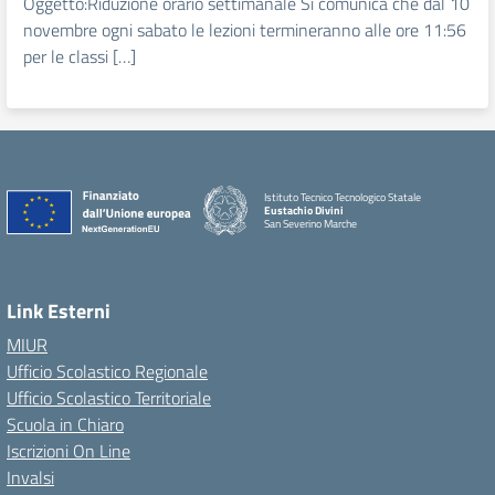
Oggetto:Riduzione orario settimanale Si comunica che dal 10
novembre ogni sabato le lezioni termineranno alle ore 11:56
per le classi […]
Istituto Tecnico Tecnologico Statale
Eustachio Divini
San Severino Marche
Link Esterni
MIUR
Ufficio Scolastico Regionale
Ufficio Scolastico Territoriale
Scuola in Chiaro
Iscrizioni On Line
Invalsi