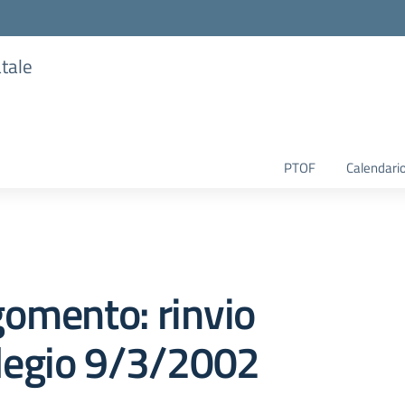
atale
PTOF
Calendario
omento: rinvio
legio 9/3/2002