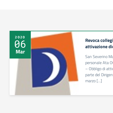
2020
Revoca colleg
06
attivazione di
Mar
San Severino Ma
personale Ata 
– Obbligo di atti
parte del Dirige
marzo […]