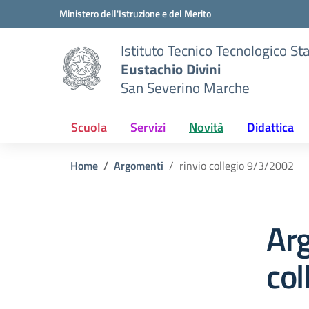
Vai ai contenuti
Vai al menu di navigazione
Vai al footer
Ministero dell'Istruzione e del Merito
Istituto Tecnico Tecnologico St
Eustachio Divini
San Severino Marche
Scuola
Servizi
Novità
Didattica
Home
Argomenti
rinvio collegio 9/3/2002
Arg
col