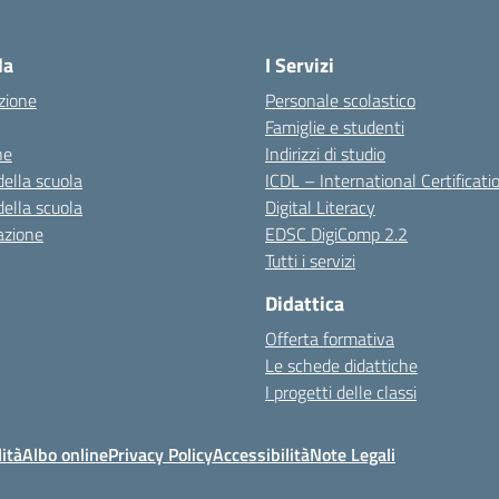
la
I Servizi
zione
Personale scolastico
Famiglie e studenti
ne
Indirizzi di studio
della scuola
ICDL – International Certificati
della scuola
Digital Literacy
azione
EDSC DigiComp 2.2
Tutti i servizi
Didattica
Offerta formativa
Le schede didattiche
I progetti delle classi
ità
Albo online
Privacy Policy
Accessibilità
Note Legali