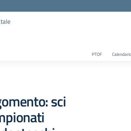
atale
PTOF
Calendario
i
omento: sci
mpionati