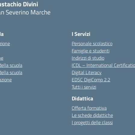
stachio Divini
an Severino Marche
la
I Servizi
zione
Personale scolastico
Famiglie e studenti
ne
Indirizzi di studio
della scuola
ICDL – International Certificati
della scuola
Digital Literacy
azione
EDSC DigiComp 2.2
Tutti i servizi
Didattica
Offerta formativa
Le schede didattiche
I progetti delle classi