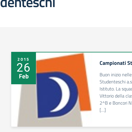
udenteschi
2015
Campionati St
26
Buon inizio nelle
Feb
Studenteschi a.
Istituto. La squa
Vittorio della cl
2^B e Boncori N
[…]