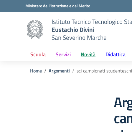
Vai ai contenuti
Vai al menu di navigazione
Vai al footer
Ministero dell'Istruzione e del Merito
Istituto Tecnico Tecnologico St
Eustachio Divini
San Severino Marche
Scuola
Servizi
Novità
Didattica
Home
Argomenti
sci campionati studentesch
Arg
ca