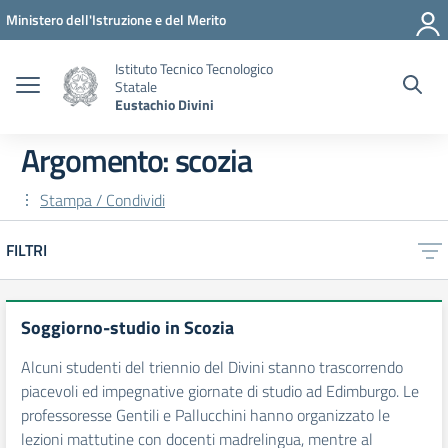
Vai ai contenuti
Vai al menu di navigazione
Vai al footer
Ministero dell'Istruzione e del Merito
Istituto Tecnico Tecnologico
Statale
Eustachio Divini
Argomento: scozia
Stampa / Condividi
FILTRI
Soggiorno-studio in Scozia
Alcuni studenti del triennio del Divini stanno trascorrendo
piacevoli ed impegnative giornate di studio ad Edimburgo. Le
professoresse Gentili e Pallucchini hanno organizzato le
lezioni mattutine con docenti madrelingua, mentre al