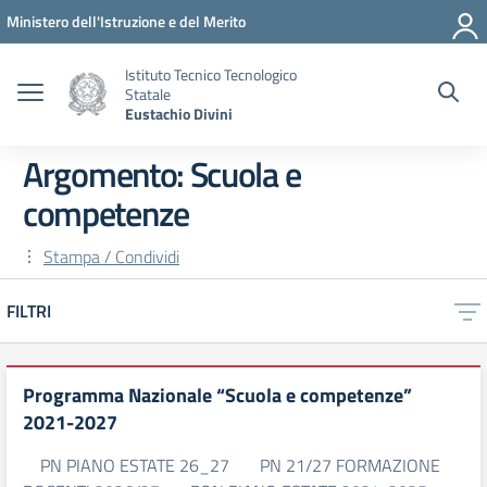
Vai ai contenuti
Vai al menu di navigazione
Vai al footer
Ministero dell'Istruzione e del Merito
Istituto Tecnico Tecnologico
Statale
Eustachio Divini
Argomento: Scuola e
competenze
Stampa / Condividi
FILTRI
Programma Nazionale “Scuola e competenze”
2021-2027
PN PIANO ESTATE 26_27 PN 21/27 FORMAZIONE