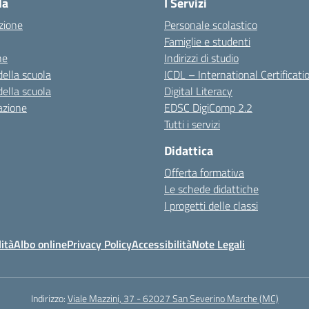
la
I Servizi
zione
Personale scolastico
Famiglie e studenti
ne
Indirizzi di studio
della scuola
ICDL – International Certificati
della scuola
Digital Literacy
azione
EDSC DigiComp 2.2
Tutti i servizi
Didattica
Offerta formativa
Le schede didattiche
I progetti delle classi
ità
Albo online
Privacy Policy
Accessibilità
Note Legali
Indirizzo:
Viale Mazzini, 37 - 62027 San Severino Marche (MC)