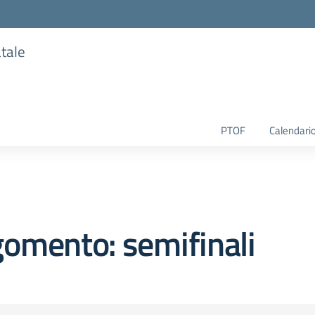
atale
PTOF
Calendario
omento: semifinali