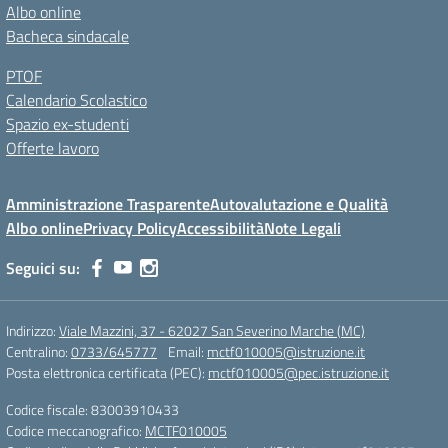
Albo online
Bacheca sindacale
PTOF
Calendario Scolastico
Spazio ex-studenti
Offerte lavoro
Amministrazione Trasparente
Autovalutazione e Qualità
Albo online
Privacy Policy
Accessibilità
Note Legali
Seguici su:
Indirizzo:
Viale Mazzini, 37 - 62027 San Severino Marche (MC)
Centralino:
0733/645777
Email:
mctf010005@istruzione.it
Posta elettronica certificata (PEC):
mctf010005@pec.istruzione.it
Codice fiscale: 83003910433
Codice meccanografico:
MCTF010005