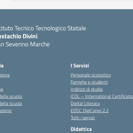
tituto Tecnico Tecnologico Statale
stachio Divini
an Severino Marche
la
I Servizi
zione
Personale scolastico
Famiglie e studenti
ne
Indirizzi di studio
della scuola
ICDL – International Certificati
della scuola
Digital Literacy
azione
EDSC DigiComp 2.2
Tutti i servizi
Didattica