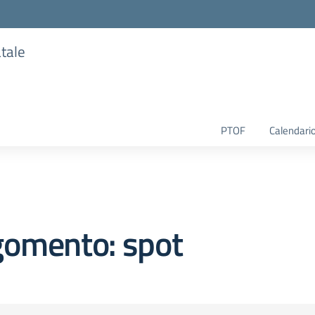
atale
PTOF
Calendario
gomento: spot