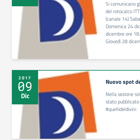
Si comunicano gl
del rotocalco ITT
(canale 14) Sab
Domenica 24 dic
dicembre ore 18
Giovedì 28 dice
2017
Nuovo spot del
09
Nella sezione so
Dic
stato pubblicato 
#quellideldivini