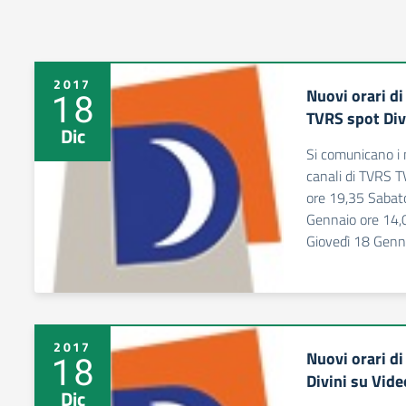
2017
Nuovi orari d
18
TVRS spot Div
Dic
Si comunicano i 
canali di TVRS 
ore 19,35 Sabat
Gennaio ore 14,
Giovedì 18 Genn
2017
Nuovi orari di
18
Divini su Vid
Dic