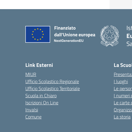
Is
Eu
S
Link Esterni
La Scuo
MIUR
Presenta
Ufficio Scolastico Regionale
I luoghi
Ufficio Scolastico Territoriale
Le perso
Scuola in Chiaro
I numeri 
Iscrizioni On Line
Le carte 
Invalsi
Organizz
Comune
La storia