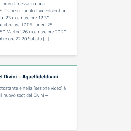
i orari di messa in onda
S Divini sui canali di VideoTolentino
ato 23 dicembre ore 12.30
embre ore 17.05 Lunedì 25
.50 Martedì 26 dicembre ore 20.20
mbre ore 22.20 Sabato […]
 Divini – #quellideldivini
ttostante e nella [sezione video] è
il nuovo spot del Divini –