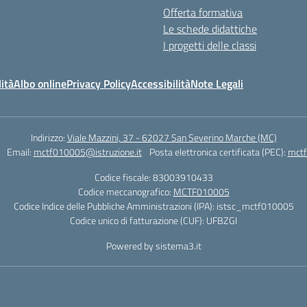
Offerta formativa
Le schede didattiche
I progetti delle classi
ità
Albo online
Privacy Policy
Accessibilità
Note Legali
Indirizzo:
Viale Mazzini, 37 - 62027 San Severino Marche (MC)
Email:
mctf010005@istruzione.it
Posta elettronica certificata (PEC):
mctf
Codice fiscale: 83003910433
Codice meccanografico:
MCTF010005
Codice Indice delle Pubbliche Amministrazioni (IPA): istsc_mctf010005
Codice unico di fatturazione (CUF): UFBZGI
Powered by sistema3.it