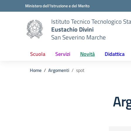
Vai ai contenuti
Vai al menu di navigazione
Vai al footer
Ministero dell'Istruzione e del Merito
Istituto Tecnico Tecnologico St
Eustachio Divini
San Severino Marche
Scuola
Servizi
Novità
Didattica
Home
Argomenti
spot
Ar