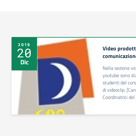
2019
Video prodotti
20
comunicazione
Dic
Nella sezione vi
youtube sono stati
studenti del cor
di videoclip. [C
Coordinatrici de