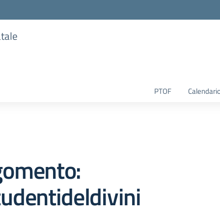
atale
PTOF
Calendario
gomento:
udentideldivini