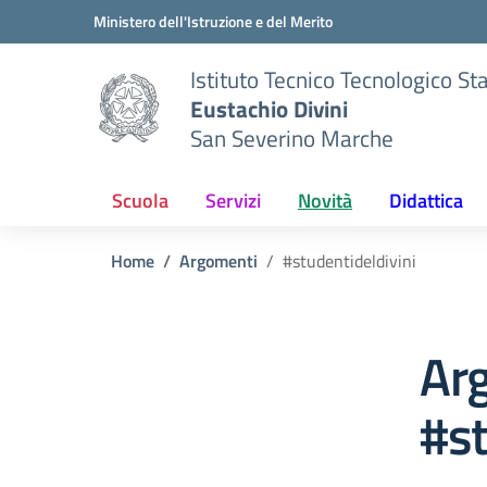
Vai ai contenuti
Vai al menu di navigazione
Vai al footer
Ministero dell'Istruzione e del Merito
Istituto Tecnico Tecnologico St
Eustachio Divini
San Severino Marche
Scuola
Servizi
Novità
Didattica
Home
Argomenti
#studentideldivini
Ar
#st