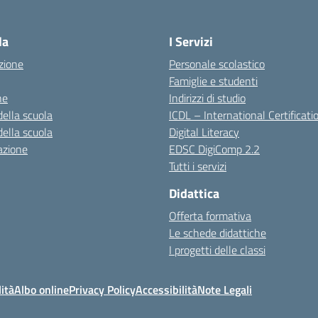
la
I Servizi
zione
Personale scolastico
Famiglie e studenti
ne
Indirizzi di studio
della scuola
ICDL – International Certificati
della scuola
Digital Literacy
azione
EDSC DigiComp 2.2
Tutti i servizi
Didattica
Offerta formativa
Le schede didattiche
I progetti delle classi
ità
Albo online
Privacy Policy
Accessibilità
Note Legali