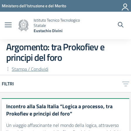
Vai ai contenuti
Vai al menu di navigazione
Vai al footer
Ministero dell'Istruzione e del Merito
Istituto Tecnico Tecnologico
Statale
Eustachio Divini
Argomento: tra Prokofiev e
principi del foro
Stampa / Condividi
FILTRI
Incontro alla Sala Italia “Logica a processo, tra
Prokofiev e principi del foro”
Un viaggio affascinante nel mondo della logica, attraverso