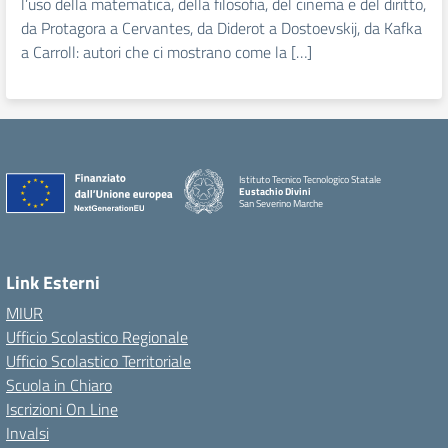
l’uso della matematica, della filosofia, del cinema e del diritto,
da Protagora a Cervantes, da Diderot a Dostoevskij, da Kafka
a Carroll: autori che ci mostrano come la […]
Istituto Tecnico Tecnologico Statale
Eustachio Divini
San Severino Marche
Link Esterni
MIUR
Ufficio Scolastico Regionale
Ufficio Scolastico Territoriale
Scuola in Chiaro
Iscrizioni On Line
Invalsi