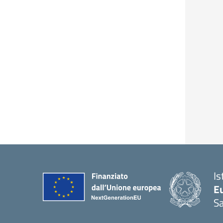
Is
Eu
S