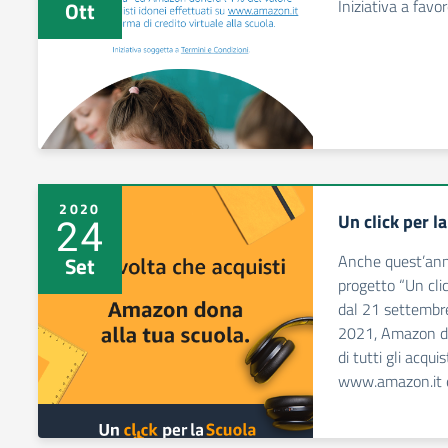
Iniziativa a favo
Ott
2020
Un click per l
24
Anche quest’anno
Set
progetto “Un cli
dal 21 settembr
2021, Amazon do
di tutti gli acqui
www.amazon.it e