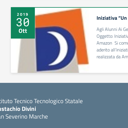
2019
Iniziativa “Un
30
Agli Alunni Ai G
Ott
Oggetto: Iniziati
Amazon Si comun
aderito all’inizia
realizzata da Am
tituto Tecnico Tecnologico Statale
stachio Divini
an Severino Marche