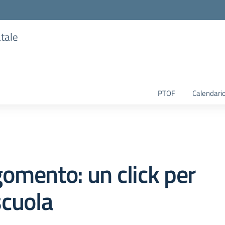
atale
PTOF
Calendario
omento: un click per
scuola