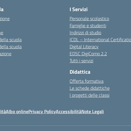
la
I Servizi
zione
Personale scolastico
Famiglie e studenti
ne
Indirizzi di studio
della scuola
ICDL – International Certificati
della scuola
Digital Literacy
azione
EDSC DigiComp 2.2
Tutti i servizi
Didattica
Offerta formativa
Le schede didattiche
I progetti delle classi
ità
Albo online
Privacy Policy
Accessibilità
Note Legali