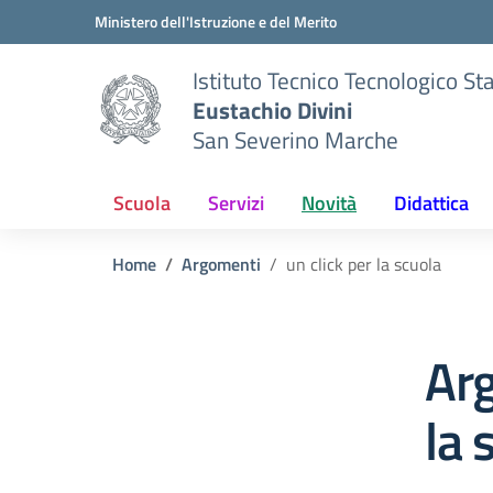
Vai ai contenuti
Vai al menu di navigazione
Vai al footer
Ministero dell'Istruzione e del Merito
Istituto Tecnico Tecnologico St
Eustachio Divini
San Severino Marche
Scuola
Servizi
Novità
Didattica
Home
Argomenti
un click per la scuola
Arg
la 