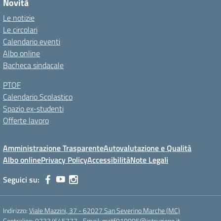
Novità
Le notizie
Le circolari
Calendario eventi
Albo online
Bacheca sindacale
PTOF
Calendario Scolastico
Spazio ex-studenti
Offerte lavoro
Amministrazione Trasparente
Autovalutazione e Qualità
Albo online
Privacy Policy
Accessibilità
Note Legali
Seguici su:
Indirizzo:
Viale Mazzini, 37 - 62027 San Severino Marche (MC)
Centralino:
0733/645777
Email:
mctf010005@istruzione.it