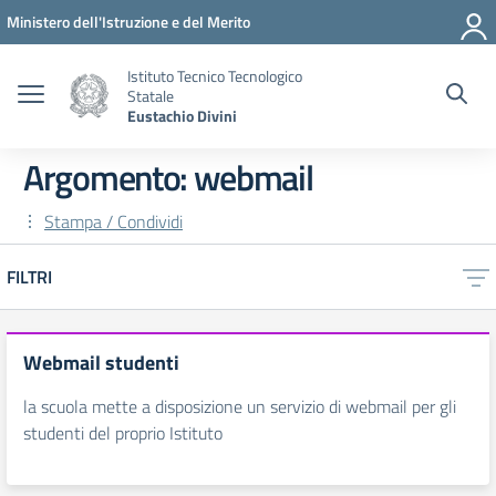
Vai ai contenuti
Vai al menu di navigazione
Vai al footer
Ministero dell'Istruzione e del Merito
Istituto Tecnico Tecnologico
Statale
Eustachio Divini
Argomento: webmail
Stampa / Condividi
FILTRI
Webmail studenti
la scuola mette a disposizione un servizio di webmail per gli
studenti del proprio Istituto