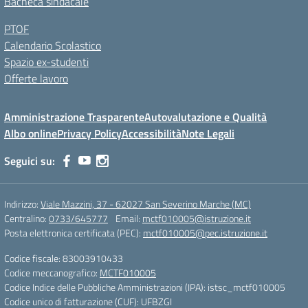
Bacheca sindacale
PTOF
Calendario Scolastico
Spazio ex-studenti
Offerte lavoro
Amministrazione Trasparente
Autovalutazione e Qualità
Albo online
Privacy Policy
Accessibilità
Note Legali
Seguici su:
Indirizzo:
Viale Mazzini, 37 - 62027 San Severino Marche (MC)
Centralino:
0733/645777
Email:
mctf010005@istruzione.it
Posta elettronica certificata (PEC):
mctf010005@pec.istruzione.it
Codice fiscale: 83003910433
Codice meccanografico:
MCTF010005
Codice Indice delle Pubbliche Amministrazioni (IPA): istsc_mctf010005
Codice unico di fatturazione (CUF): UFBZGI