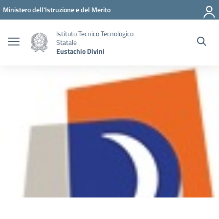
Vai ai contenuti
Vai al menu di navigazione
Vai al footer
Ministero dell'Istruzione e del Merito
Istituto Tecnico Tecnologico
Statale
Eustachio Divini