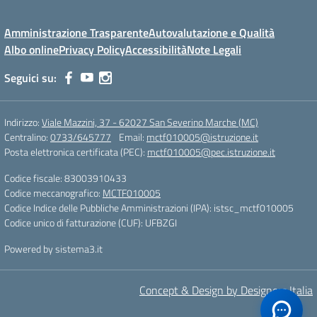
Amministrazione Trasparente
Autovalutazione e Qualità
Albo online
Privacy Policy
Accessibilità
Note Legali
Seguici su:
Indirizzo:
Viale Mazzini, 37 - 62027 San Severino Marche (MC)
Centralino:
0733/645777
Email:
mctf010005@istruzione.it
Posta elettronica certificata (PEC):
mctf010005@pec.istruzione.it
Codice fiscale: 83003910433
Codice meccanografico:
MCTF010005
Codice Indice delle Pubbliche Amministrazioni (IPA): istsc_mctf010005
Codice unico di fatturazione (CUF): UFBZGI
Powered by sistema3.it
Concept & Design by Designers Italia