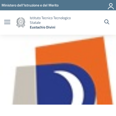
Vai ai contenuti
Vai al menu di navigazione
Vai al footer
Ministero dell'Istruzione e del Merito
Istituto Tecnico Tecnologico
Statale
Eustachio Divini