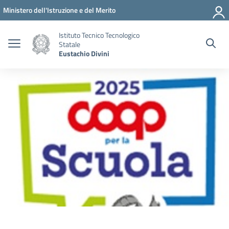
Vai ai contenuti
Vai al menu di navigazione
Vai al footer
Ministero dell'Istruzione e del Merito
Istituto Tecnico Tecnologico
Statale
Eustachio Divini