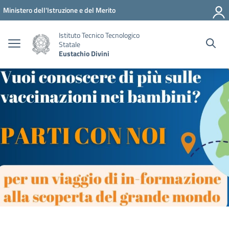
Vai ai contenuti
Vai al menu di navigazione
Vai al footer
Ministero dell'Istruzione e del Merito
Istituto Tecnico Tecnologico
Statale
Eustachio Divini