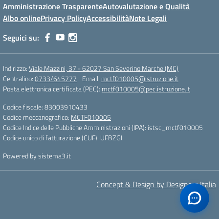
Amministrazione Trasparente
Autovalutazione e Qualità
Albo online
Privacy Policy
Accessibilità
Note Legali
Seguici su:
Indirizzo:
Viale Mazzini, 37 - 62027 San Severino Marche (MC)
Centralino:
0733/645777
Email:
mctf010005@istruzione.it
Posta elettronica certificata (PEC):
mctf010005@pec.istruzione.it
Codice fiscale: 83003910433
Codice meccanografico:
MCTF010005
Codice Indice delle Pubbliche Amministrazioni (IPA): istsc_mctf010005
Codice unico di fatturazione (CUF): UFBZGI
Powered by sistema3.it
Concept & Design by Designers Italia