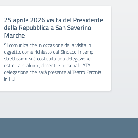
25 aprile 2026 visita del Presidente
Sosp
della Repubblica a San Severino
gior
Marche
ven
per
Si comunica che in occasione della visita in
oggetto, come richiesto dal Sindaco in tempi
Si co
strettissimi, si è costituita una delegazione
giorn
ristretta di alunni, docenti e personale ATA,
giorn
delegazione che sarà presente al Teatro Feronia
attiv
in […]
per a