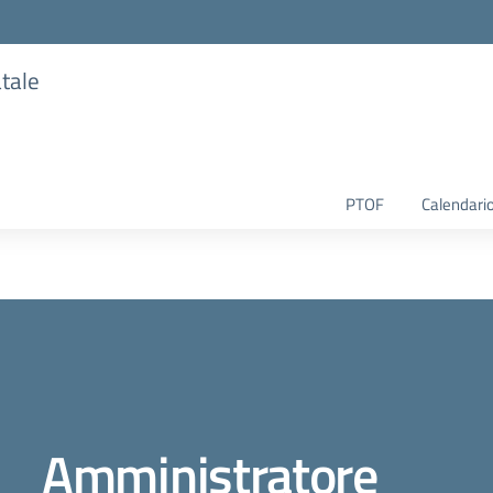
atale
PTOF
Calendario
Amministratore