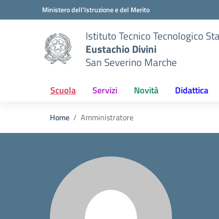
Vai ai contenuti
Vai al menu di navigazione
Vai al footer
Ministero dell'Istruzione e del Merito
Istituto Tecnico Tecnologico St
Eustachio Divini
San Severino Marche
Scuola
Servizi
Novità
Didattica
Home
Amministratore