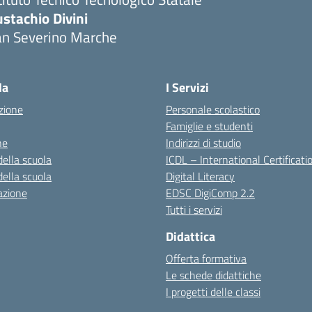
stachio Divini
an Severino Marche
la
I Servizi
zione
Personale scolastico
Famiglie e studenti
ne
Indirizzi di studio
della scuola
ICDL – International Certificati
della scuola
Digital Literacy
azione
EDSC DigiComp 2.2
Tutti i servizi
Didattica
Offerta formativa
Le schede didattiche
I progetti delle classi