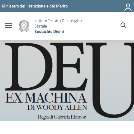
Vai ai contenuti
Vai al menu di navigazione
Vai al footer
Ministero dell'Istruzione e del Merito
Istituto Tecnico Tecnologico
Statale
Eustachio Divini