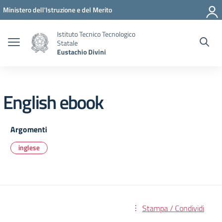
Vai ai contenuti
Vai al menu di navigazione
Vai al footer
Ministero dell'Istruzione e del Merito
Istituto Tecnico Tecnologico
Statale
Eustachio Divini
English ebook
Argomenti
inglese
Stampa / Condividi