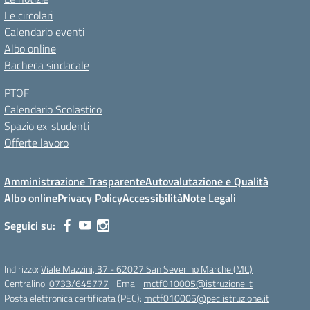
Le circolari
Calendario eventi
Albo online
Bacheca sindacale
PTOF
Calendario Scolastico
Spazio ex-studenti
Offerte lavoro
Amministrazione Trasparente
Autovalutazione e Qualità
Albo online
Privacy Policy
Accessibilità
Note Legali
Seguici su:
Indirizzo:
Viale Mazzini, 37 - 62027 San Severino Marche (MC)
Centralino:
0733/645777
Email:
mctf010005@istruzione.it
Posta elettronica certificata (PEC):
mctf010005@pec.istruzione.it