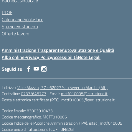
Bacheca sindacale
PTOF
Calendario Scolastico
Spazio ex-studenti
Offerte lavoro
Amministrazione Trasparente
Autovalutazione e Qualità
Albo online
Privacy Policy
Accessibilità
Note Legali
Seguici su:
Indirizzo:
Viale Mazzini, 37 - 62027 San Severino Marche (MC)
Centralino:
0733/645777
Email:
mctf010005@istruzione.it
Posta elettronica certificata (PEC):
mctf010005@pec.istruzione.it
Codice fiscale: 83003910433
Codice meccanografico:
MCTF010005
Codice Indice delle Pubbliche Amministrazioni (IPA): istsc_mctf010005
Codice unico di fatturazione (CUF): UFBZGI