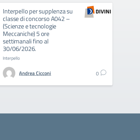
Interpello per supplenza su
Inte
classe di concorso A042 –
su c
(Scienze e tecnologie
(Sci
Meccaniche) 5 ore
elett
settimanali fino al
Interpe
30/06/2026.
Interpello
Andrea Cicconi
0