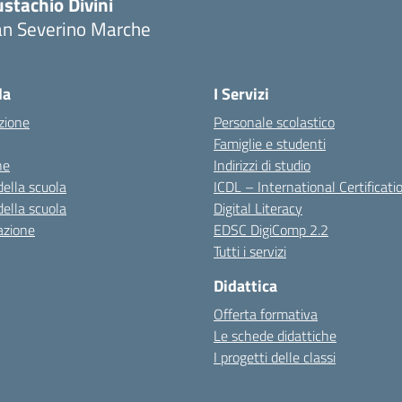
stachio Divini
an Severino Marche
la
I Servizi
zione
Personale scolastico
Famiglie e studenti
ne
Indirizzi di studio
della scuola
ICDL – International Certificati
della scuola
Digital Literacy
azione
EDSC DigiComp 2.2
Tutti i servizi
Didattica
Offerta formativa
Le schede didattiche
I progetti delle classi