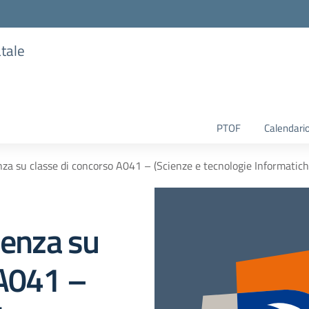
atale
PTOF
Calendario
nza su classe di concorso A041 – (Scienze e tecnologie Informatiche
lenza su
 A041 –