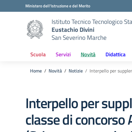
Vai ai contenuti
Vai al menu di navigazione
Vai al footer
Ministero dell'Istruzione e del Merito
Istituto Tecnico Tecnologico St
Eustachio Divini
San Severino Marche
Scuola
Servizi
Novità
Didattica
Home
Novità
Notizie
Interpello per supple
Interpello per supp
classe di concorso