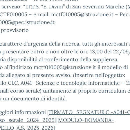
 servizio: “I.T.T.S. “E. Divini” di San Severino Marche 
CTF010005 – e‐mail: mctf010005@istruzione.it – Pec:
0005@pec.istruzione.it
 provvisorio
 carattere d’urgenza della ricerca, tutti gli interessati
a presentare entro e non oltre le ore 13,00 del 22/0
ria disponibilità al conferimento della supplenza,
o all’indirizzo mctf010005@istruzione.it il modello di
 allegato al presente avviso, (inserire nell’oggetto:
llo Cl.C. A041- Scienze e tecnologie informatiche – 1
nali corso serale) unitamente al proprio curriculum e
i un documento di identità.
giori informazioni [
FIRMATO_SEGNATUR.C.-A041-
so_serale_2024_2025
][
MODULO-DOMANDA-
ELLO-A.S.-2025-2026
]