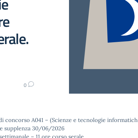
ie
re
erale.
0
di concorso A041 – (Scienze e tecnologie informatich
e supplenza 30/06/2026
settimanale – 11 ore corso serale