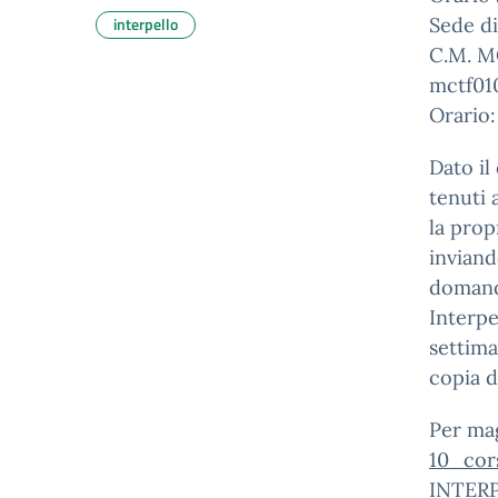
interpello
Sede di
C.M. M
mctf01
Orario:
Dato il
tenuti 
la prop
inviand
domanda
Interpe
settima
copia d
Per mag
10_cor
INTERP