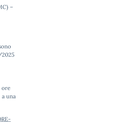
(MC) –
 sono
9/2025
1 ore
 a una
ORE-