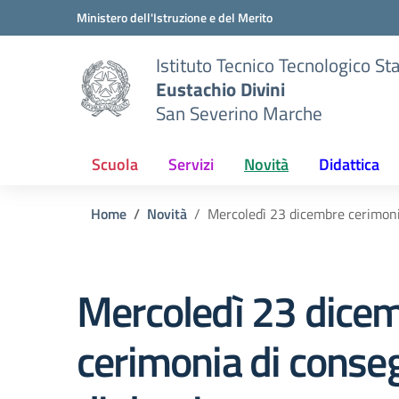
Vai ai contenuti
Vai al menu di navigazione
Vai al footer
Ministero dell'Istruzione e del Merito
Istituto Tecnico Tecnologico St
Eustachio Divini
San Severino Marche
Scuola
Servizi
Novità
Didattica
Home
Novità
Mercoledì 23 dicembre cerimoni
Mercoledì 23 dice
cerimonia di conse