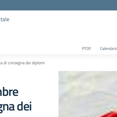
atale
PTOF
Calendario
a di consegna dei diplomi
mbre
gna dei