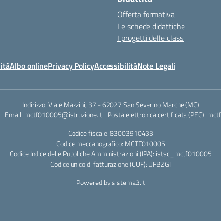
Offerta formativa
Le schede didattiche
I progetti delle classi
ità
Albo online
Privacy Policy
Accessibilità
Note Legali
Indirizzo:
Viale Mazzini, 37 - 62027 San Severino Marche (MC)
Email:
mctf010005@istruzione.it
Posta elettronica certificata (PEC):
mctf
Codice fiscale: 83003910433
Codice meccanografico:
MCTF010005
Codice Indice delle Pubbliche Amministrazioni (IPA): istsc_mctf010005
Codice unico di fatturazione (CUF): UFBZGI
Powered by sistema3.it