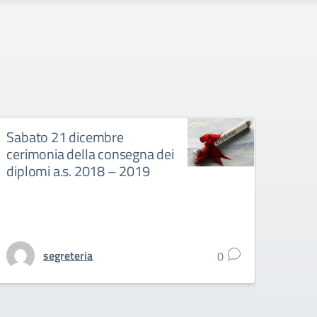
Sabato 21 dicembre
Saba
cerimonia della consegna dei
dell
diplomi a.s. 2018 – 2019
a.s.
segreteria
0