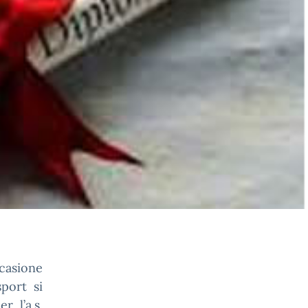
casione
sport si
r l’a.s.