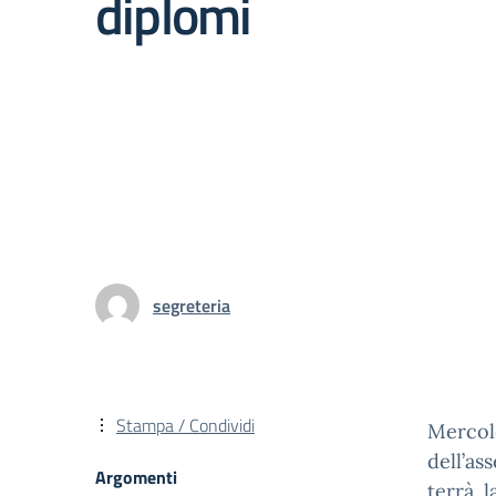
diplomi
segreteria
Stampa / Condividi
Merco
dell’as
Argomenti
terrà l