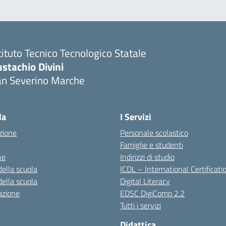
tituto Tecnico Tecnologico Statale
stachio Divini
an Severino Marche
la
I Servizi
zione
Personale scolastico
Famiglie e studenti
ne
Indirizzi di studio
della scuola
ICDL – International Certificati
della scuola
Digital Literacy
azione
EDSC DigiComp 2.2
Tutti i servizi
Didattica