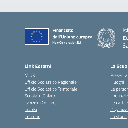
Is
Eu
S
Link Esterni
La Scuo
MIUR
Presenta
Ufficio Scolastico Regionale
I luoghi
Ufficio Scolastico Territoriale
Le perso
Scuola in Chiaro
I numeri 
Iscrizioni On Line
Le carte 
Invalsi
Organizz
Comune
La storia