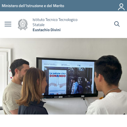
Vai ai contenuti
Vai al menu di navigazione
Vai al footer
Ministero dell'Istruzione e del Merito
Istituto Tecnico Tecnologico
Statale
Eustachio Divini