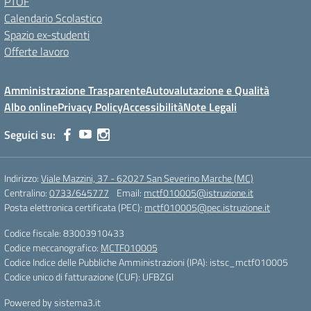
PTOF
Calendario Scolastico
Spazio ex-studenti
Offerte lavoro
Amministrazione Trasparente
Autovalutazione e Qualità
Albo online
Privacy Policy
Accessibilità
Note Legali
Seguici su:
Indirizzo:
Viale Mazzini, 37 - 62027 San Severino Marche (MC)
Centralino:
0733/645777
Email:
mctf010005@istruzione.it
Posta elettronica certificata (PEC):
mctf010005@pec.istruzione.it
Codice fiscale: 83003910433
Codice meccanografico:
MCTF010005
Codice Indice delle Pubbliche Amministrazioni (IPA): istsc_mctf010005
Codice unico di fatturazione (CUF): UFBZGI
Powered by sistema3.it