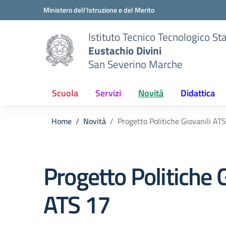
Vai ai contenuti
Vai al menu di navigazione
Vai al footer
Ministero dell'Istruzione e del Merito
Istituto Tecnico Tecnologico St
Eustachio Divini
San Severino Marche
Scuola
Servizi
Novità
Didattica
Home
Novità
Progetto Politiche Giovanili AT
Progetto Politiche G
ATS 17