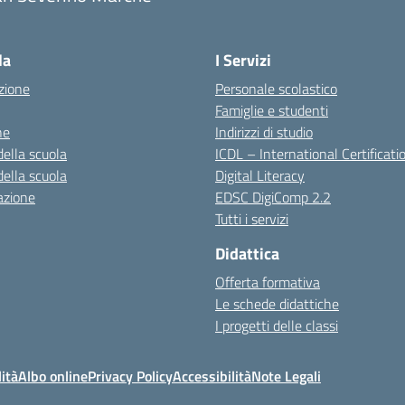
la
I Servizi
zione
Personale scolastico
Famiglie e studenti
ne
Indirizzi di studio
della scuola
ICDL – International Certificati
della scuola
Digital Literacy
azione
EDSC DigiComp 2.2
Tutti i servizi
Didattica
Offerta formativa
Le schede didattiche
I progetti delle classi
ità
Albo online
Privacy Policy
Accessibilità
Note Legali