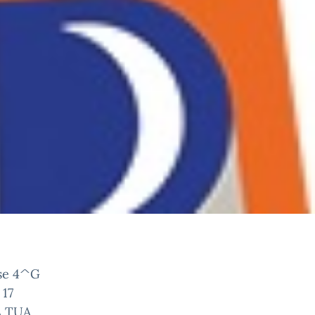
asse 4^G
 17
 TUA