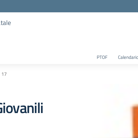
atale
PTOF
Calendario
S 17
iovanili