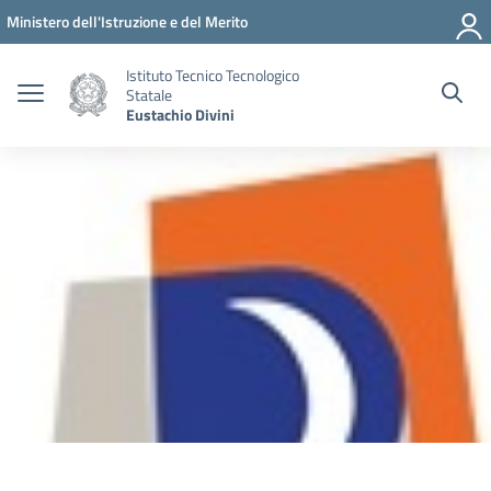
Vai ai contenuti
Vai al menu di navigazione
Vai al footer
Ministero dell'Istruzione e del Merito
Istituto Tecnico Tecnologico
Statale
Eustachio Divini