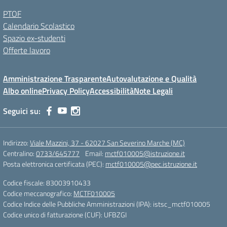
PTOF
Calendario Scolastico
Spazio ex-studenti
Offerte lavoro
Amministrazione Trasparente
Autovalutazione e Qualità
Albo online
Privacy Policy
Accessibilità
Note Legali
Seguici su:
Indirizzo:
Viale Mazzini, 37 - 62027 San Severino Marche (MC)
Centralino:
0733/645777
Email:
mctf010005@istruzione.it
Posta elettronica certificata (PEC):
mctf010005@pec.istruzione.it
Codice fiscale: 83003910433
Codice meccanografico:
MCTF010005
Codice Indice delle Pubbliche Amministrazioni (IPA): istsc_mctf010005
Codice unico di fatturazione (CUF): UFBZGI