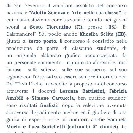
di San Severino il vincitore assoluto del concorso
nazionale
“Adotta Scienza e Arte nella tua classe”,
la
cui manifestazione conclusiva si è tenuta nei giorni
scorsi a
Sesto Fiorentino (FI)
,
presso l’IISS “E.
Calamandrei”. Sul podio anche
Xhesika
Selita
(IIB),
giunta al
terzo posto.
Il concorso è consistito nella
produzione da parte di ciascuno studente, di
un originale elaborato grafico accompagnato da
un personale commento, ispirato da aforismi e frasi
famose sulla scienza, sulle sue scoperte, sul suo
legame con l’arte, sul suo essere sempre intorno a noi.
Del “Divini”, che ha accolto la proposta ndel concorso
attraverso i docenti
Lorenza Battistini, Fabrizia
Amabili e Simone Cartuccia
, ben quattro studenti
sono risultati
finalisti
, dopo la selezione avvenuta
attraverso il gradimento on-line ed il giudizio di una
giuria di esperti: oltre ai vincitori, anche
Samuela
Mochi e Luca Sorichetti (entrambi 5° chimici)
. La