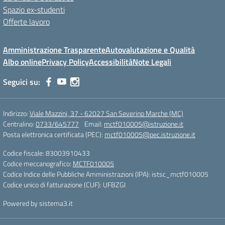
Spazio ex-studenti
Offerte lavoro
Amministrazione Trasparente
Autovalutazione e Qualità
Albo online
Privacy Policy
Accessibilità
Note Legali
Seguici su:
Indirizzo:
Viale Mazzini, 37 - 62027 San Severino Marche (MC)
Centralino:
0733/645777
Email:
mctf010005@istruzione.it
Posta elettronica certificata (PEC):
mctf010005@pec.istruzione.it
Codice fiscale: 83003910433
Codice meccanografico:
MCTF010005
Codice Indice delle Pubbliche Amministrazioni (IPA): istsc_mctf010005
Codice unico di fatturazione (CUF): UFBZGI
Powered by sistema3.it