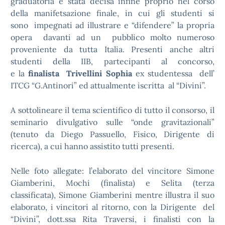
graduatoria è stata decisa infine proprio nel corso
della manifetsazione finale, in cui gli studenti si
sono impegnati ad illustrare e “difendere” la propria
opera davanti ad un pubblico molto numeroso
proveniente da tutta Italia. Presenti anche altri
studenti della IIB, partecipanti al concorso,
e la
finalista
Trivellini Sophia
ex studentessa dell’
ITCG “G.Antinori” ed attualmente iscritta al “Divini”.
A sottolineare il tema scientifico di tutto il consorso, il
seminario divulgativo sulle “onde gravitazionali”
(tenuto da Diego Passuello, Fisico, Dirigente di
ricerca), a cui hanno assistito tutti presenti.
Nelle foto allegate: l’elaborato del vincitore Simone
Giamberini, Mochi (finalista) e Selita (terza
classificata), Simone Giamberini mentre illustra il suo
elaborato, i vincitori al ritorno, con la Dirigente del
“Divini”, dott.ssa Rita Traversi, i finalisti con la