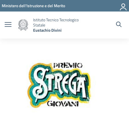
Vai ai contenuti
Vai al menu di navigazione
Vai al footer
Ministero dell'Istruzione e del Merito
Istituto Tecnico Tecnologico
Statale
Eustachio Divini